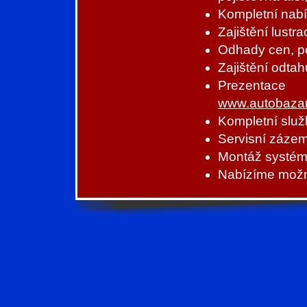
Kompletní nabí
Zajištění lustr
Odhady cen, p
Zajištění odtah
Prezentac
www.autobazar
Kompletní služ
Servisní zázem
Montáž systé
Nabízíme možno