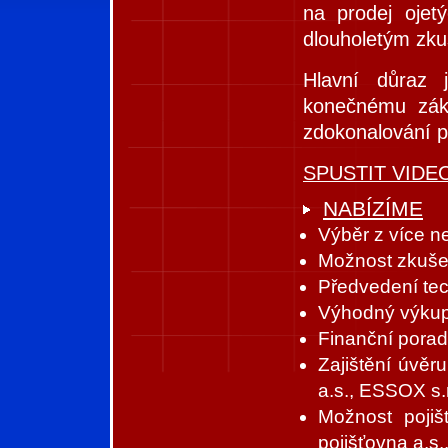
na prodej ojet
dlouholetým zk
Hlavní důraz 
konečnému záka
zdokonalování p
SPUSTIT VIDEO -
NABÍZÍME
Výběr z více n
Možnost zkuše
Předvedení tec
Výhodný výkup,
Finanční porad
Zajištění úvěr
a.s., ESSOX s.r
Možnost pojiš
pojišťovna a.s.